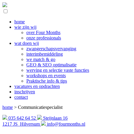
home
wie zijn wij
over Four Months
onze professionals
wat doen wij
zwangerschapsvervanging
interimbemiddeling
we match & go
GEO & SEO optimalisatie
werving en selectie vaste functies
workshops en events
Praktische info & tips
vacatures en opdrachten
inschrijven
contact
home
>
Communicatiespecialist
035 642 64 52
Steijnlaan 16
1217 JS Hilversum
info@fourmonths.nl