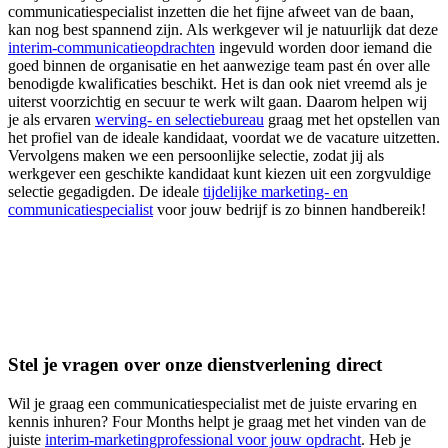
communicatiespecialist inzetten die het fijne afweet van de baan,
kan nog best spannend zijn. Als werkgever wil je natuurlijk dat deze
interim-communicatieopdrachten
ingevuld worden door iemand die
goed binnen de organisatie en het aanwezige team past én over alle
benodigde kwalificaties beschikt. Het is dan ook niet vreemd als je
uiterst voorzichtig en secuur te werk wilt gaan. Daarom helpen wij
je als ervaren
werving- en selectiebureau
graag met het opstellen van
het profiel van de ideale kandidaat, voordat we de vacature uitzetten.
Vervolgens maken we een persoonlijke selectie, zodat jij als
werkgever een geschikte kandidaat kunt kiezen uit een zorgvuldige
selectie gegadigden. De ideale
tijdelijke marketing- en
communicatiespecialist
voor jouw bedrijf is zo binnen handbereik!
Stel je vragen over onze dienstverlening direct
Wil je graag een communicatiespecialist met de juiste ervaring en
kennis inhuren? Four Months helpt je graag met het vinden van de
juiste
interim-marketingprofessional voor jouw opdracht
. Heb je